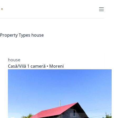
Skip
to
content
Property Types
house
house
Casă/Vilă 1 cameră • Moreni