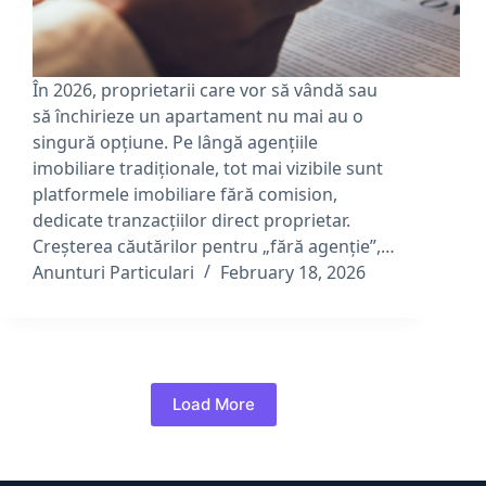
În 2026, proprietarii care vor să vândă sau
să închirieze un apartament nu mai au o
singură opțiune. Pe lângă agențiile
imobiliare tradiționale, tot mai vizibile sunt
platformele imobiliare fără comision,
dedicate tranzacțiilor direct proprietar.
Creșterea căutărilor pentru „fără agenție”,…
Anunturi Particulari
February 18, 2026
Load More