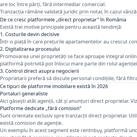
are loc între părți, fără intermediar comercial.
Tranzacția rămâne validată juridic prin notar, în cazul vânzăr
De ce cresc platformele „direct proprietar” în România
Există trei motive principale pentru această tendință:
1. Costurile devin decisive
Într-o piață în care prețurile apartamentelor au crescut co
2. Digitalizarea procesului
Promovarea unei proprietăți se face aproape integral online. 
platformă potrivită pot înlocui mare parte din rolul agenției
3. Control direct asupra negocierii
Proprietarii preferă să discute personal condițiile, fără filt
Ce tipuri de platforme imobiliare există în 2026
Portaluri generaliste
Aici găsești atât agenții, cât și anunțuri direct proprietar. Vi
Platforme dedicate „fără comision”
Sunt orientate exclusiv spre tranzacții direct proprietar. Util
există comision de agenție.
Un exemplu în acest segment este
rentnbuy
, platformă und