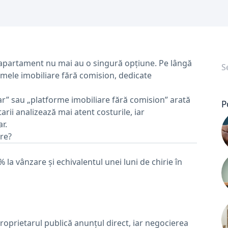
N
n apartament nu mai au o singură opțiune. Pe lângă
r
formele imobiliare fără comision, dedicate
tar” sau „platforme imobiliare fără comision” arată
P
rii analizează mai atent costurile, iar
r.
ere?
la vânzare și echivalentul unei luni de chirie în
roprietarul publică anunțul direct, iar negocierea