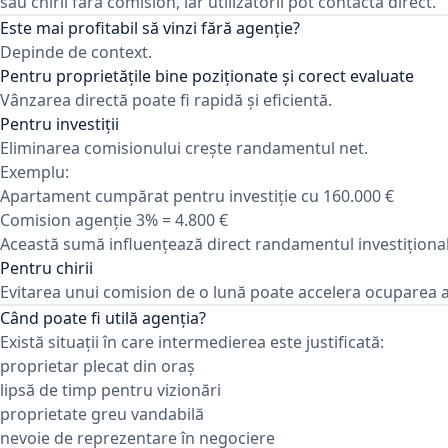
sau chirii fără comision, iar utilizatorii pot contacta direct.
Este mai profitabil să vinzi fără agenție?
Depinde de context.
Pentru proprietățile bine poziționate și corect evaluate
Vânzarea directă poate fi rapidă și eficientă.
Pentru investiții
Eliminarea comisionului crește randamentul net.
Exemplu:
Apartament cumpărat pentru investiție cu 160.000 €
Comision agenție 3% = 4.800 €
Această sumă influențează direct randamentul investițional
Pentru chirii
Evitarea unui comision de o lună poate accelera ocuparea 
Când poate fi utilă agenția?
Există situații în care intermedierea este justificată:
proprietar plecat din oraș
lipsă de timp pentru vizionări
proprietate greu vandabilă
nevoie de reprezentare în negociere