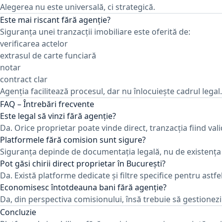
Alegerea nu este universală, ci strategică.
Este mai riscant fără agenție?
Siguranța unei tranzacții imobiliare este oferită de:
verificarea actelor
extrasul de carte funciară
notar
contract clar
Agenția facilitează procesul, dar nu înlocuiește cadrul legal.
FAQ – Întrebări frecvente
Este legal să vinzi fără agenție?
Da. Orice proprietar poate vinde direct, tranzacția fiind vali
Platformele fără comision sunt sigure?
Siguranța depinde de documentația legală, nu de existența 
Pot găsi chirii direct proprietar în București?
Da. Există platforme dedicate și filtre specifice pentru astfe
Economisesc întotdeauna bani fără agenție?
Da, din perspectiva comisionului, însă trebuie să gestionez
Concluzie