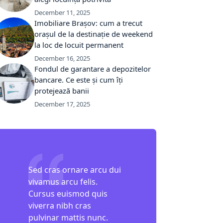
December 11, 2025
Imobiliare Brașov: cum a trecut
orașul de la destinație de weekend
la loc de locuit permanent
December 16, 2025
Fondul de garantare a depozitelor
bancare. Ce este și cum îți
protejează banii
December 17, 2025
Sed cras ornare arcu dui
vivamus arcu felis.
Cursus euismod quis
viverra nibh cras
pulvinar mattis nunc.