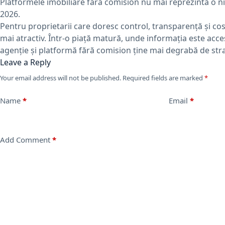
Platformele imobiliare fără comision nu mai reprezintă o nișă
2026.
Pentru proprietarii care doresc control, transparență și co
mai atractiv. Într-o piață matură, unde informația este accesi
agenție și platformă fără comision ține mai degrabă de stra
Leave a Reply
Your email address will not be published.
Required fields are marked
*
Name
*
Email
*
Add Comment
*