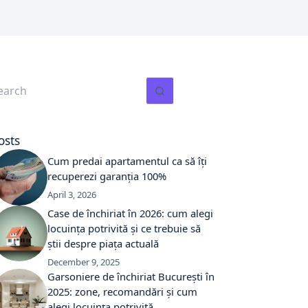
o
esults
osts
Cum predai apartamentul ca să îți
recuperezi garanția 100%
April 3, 2026
Case de închiriat în 2026: cum alegi
locuința potrivită și ce trebuie să
știi despre piața actuală
December 9, 2025
Garsoniere de închiriat București în
2025: zone, recomandări și cum
alegi locuința potrivită