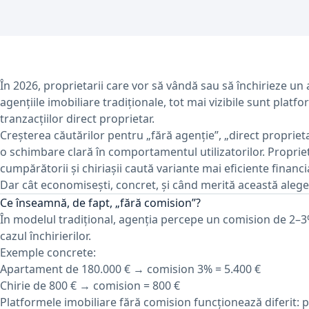
În 2026, proprietarii care vor să vândă sau să închirieze u
agențiile imobiliare tradiționale, tot mai vizibile sunt plat
tranzacțiilor direct proprietar.
Creșterea căutărilor pentru „fără agenție”, „direct proprie
o schimbare clară în comportamentul utilizatorilor. Proprieta
cumpărătorii și chiriașii caută variante mai eficiente financia
Dar cât economisești, concret, și când merită această aleg
Ce înseamnă, de fapt, „fără comision”?
În modelul tradițional, agenția percepe un comision de 2–3% 
cazul închirierilor.
Exemple concrete:
Apartament de 180.000 € → comision 3% = 5.400 €
Chirie de 800 € → comision = 800 €
Platformele imobiliare fără comision funcționează diferit: p