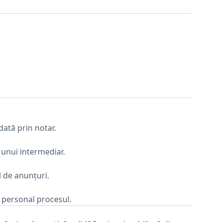
dată prin notar.
unui intermediar.
l de anunțuri.
i personal procesul.