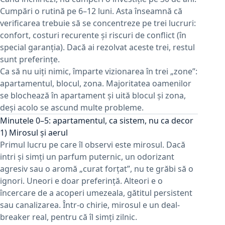
Cumpări o rutină pe 6–12 luni. Asta înseamnă că
verificarea trebuie să se concentreze pe trei lucruri:
confort, costuri recurente și riscuri de conflict (în
special garanția). Dacă ai rezolvat aceste trei, restul
sunt preferințe.
Ca să nu uiți nimic, împarte vizionarea în trei „zone”:
apartamentul, blocul, zona. Majoritatea oamenilor
se blochează în apartament și uită blocul și zona,
deși acolo se ascund multe probleme.
Minutele 0–5: apartamentul, ca sistem, nu ca decor
1) Mirosul și aerul
Primul lucru pe care îl observi este mirosul. Dacă
intri și simți un parfum puternic, un odorizant
agresiv sau o aromă „curat forțat”, nu te grăbi să o
ignori. Uneori e doar preferință. Alteori e o
încercare de a acoperi umezeala, gătitul persistent
sau canalizarea. Într-o chirie, mirosul e un deal-
breaker real, pentru că îl simți zilnic.