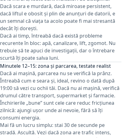
Dacă scara e murdară, dacă miroase persistent,
dacă liftul e obosit și plin de anunțuri de datorii, e
un semnal că viața ta acolo poate fi mai stresantă
decât îți dorești.
Dacă ai timp, întreabă dacă există probleme
recurente în bloc: apă, canalizare, lift, zgomot. Nu
trebuie să te apuci de investigații, dar o întrebare
scurtă îți poate salva luni.
Minutele 12–15: zona și parcarea, testate realist
Dacă ai mașină, parcarea nu se verifică la prânz.
Întreabă cum e seara și, ideal, revino o dată după
19:00 să vezi cu ochii tăi. Dacă nu ai mașină, verifică
drumul către transport, supermarket și farmacie.
Închirierile „bune” sunt cele care reduc fricțiunea
zilnică: ajungi ușor unde ai nevoie, fără să îți
consumi energia.
Mai fă un lucru simplu: stai 30 de secunde pe
stradă. Ascultă. Vezi dacă zona are trafic intens,