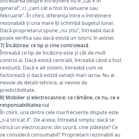
Întrebarea despre întreținere nu e „cât e în
general”, ci „cam cât a fost în ianuarie sau
februarie”. În chirii, diferența între o întreținere
rezonabilă și una mare îți schimbă bugetul lunar.
Dacă proprietarul spune „nu știu”, întreabă dacă
poate verifica sau dacă există un istoric în avizier.
7) Încălzirea: ce tip și cine controlează
Întreabă ce tip de încălzire este și cât de mult
control ai. Dacă există centrală, întreabă când a fost
revizuită. Dacă e alt sistem, întreabă cum se
facturează și dacă există variații mari iarna. Nu ai
nevoie de detalii tehnice, ai nevoie de
predictibilitate.
8) Mobilier și electrocasnice: ce rămâne, ce nu, ce e
responsabilitatea cui
În chirii, una dintre cele mai frecvente dispute este
„s-a stricat X”. De aceea, întreabă simplu: dacă se
strică un electrocasnic din uzură, cine plătește? Ce
se consideră consumabil? Proprietarii rezonabili au