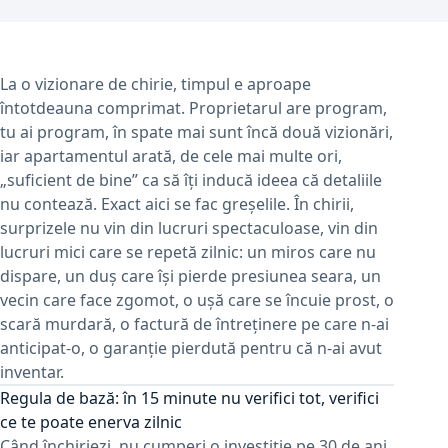
La o vizionare de chirie, timpul e aproape
întotdeauna comprimat. Proprietarul are program,
tu ai program, în spate mai sunt încă două vizionări,
iar apartamentul arată, de cele mai multe ori,
„suficient de bine” ca să îți inducă ideea că detaliile
nu contează. Exact aici se fac greșelile. În chirii,
surprizele nu vin din lucruri spectaculoase, vin din
lucruri mici care se repetă zilnic: un miros care nu
dispare, un duș care își pierde presiunea seara, un
vecin care face zgomot, o ușă care se încuie prost, o
scară murdară, o factură de întreținere pe care n-ai
anticipat-o, o garanție pierdută pentru că n-ai avut
inventar.
Regula de bază: în 15 minute nu verifici tot, verifici
ce te poate enerva zilnic
Când
închiriezi
, nu cumperi o investiție pe 30 de ani.