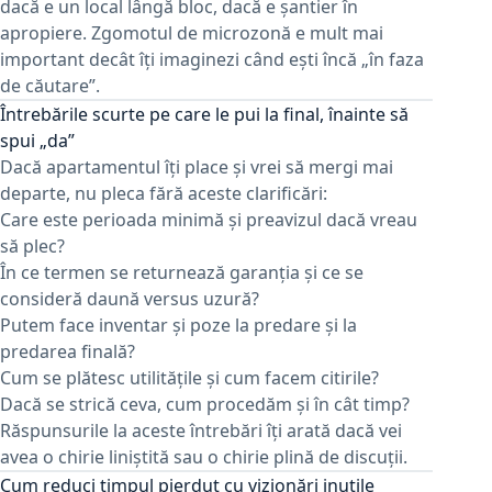
dacă e un local lângă bloc, dacă e șantier în
apropiere. Zgomotul de microzonă e mult mai
important decât îți imaginezi când ești încă „în faza
de căutare”.
Întrebările scurte pe care le pui la final, înainte să
spui „da”
Dacă apartamentul îți place și vrei să mergi mai
departe, nu pleca fără aceste clarificări:
Care este perioada minimă și preavizul dacă vreau
să plec?
În ce termen se returnează garanția și ce se
consideră daună versus uzură?
Putem face inventar și poze la predare și la
predarea finală?
Cum se plătesc utilitățile și cum facem citirile?
Dacă se strică ceva, cum procedăm și în cât timp?
Răspunsurile la aceste întrebări îți arată dacă vei
avea o chirie liniștită sau o chirie plină de discuții.
Cum reduci timpul pierdut cu vizionări inutile