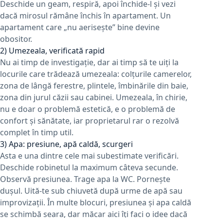
Deschide un geam, respiră, apoi închide-l și vezi
dacă mirosul rămâne închis în apartament. Un
apartament care „nu aerisește” bine devine
obositor.
2) Umezeala, verificată rapid
Nu ai timp de investigație, dar ai timp să te uiți la
locurile care trădează umezeala: colțurile camerelor,
zona de lângă ferestre, plintele, îmbinările din baie,
zona din jurul căzii sau cabinei. Umezeala, în chirie,
nu e doar o problemă estetică, e o problemă de
confort și sănătate, iar proprietarul rar o rezolvă
complet în timp util.
3) Apa: presiune, apă caldă, scurgeri
Asta e una dintre cele mai subestimate verificări.
Deschide robinetul la maximum câteva secunde.
Observă presiunea. Trage apa la WC. Pornește
dușul. Uită-te sub chiuvetă după urme de apă sau
improvizații. În multe blocuri, presiunea și apa caldă
se schimbă seara, dar măcar aici îți faci o idee dacă