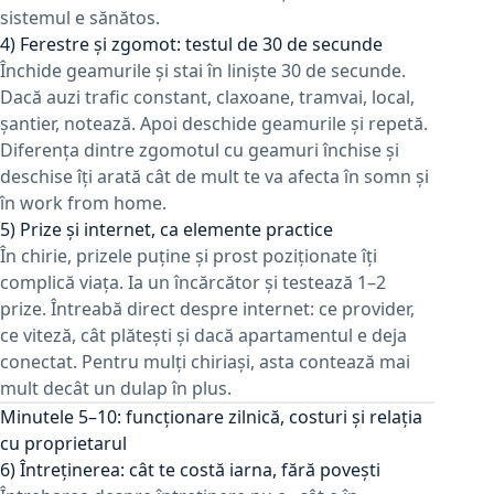
sistemul e sănătos.
4) Ferestre și zgomot: testul de 30 de secunde
Închide geamurile și stai în liniște 30 de secunde.
Dacă auzi trafic constant, claxoane, tramvai, local,
șantier, notează. Apoi deschide geamurile și repetă.
Diferența dintre zgomotul cu geamuri închise și
deschise îți arată cât de mult te va afecta în somn și
în work from home.
5) Prize și internet, ca elemente practice
În chirie, prizele puține și prost poziționate îți
complică viața. Ia un încărcător și testează 1–2
prize. Întreabă direct despre internet: ce provider,
ce viteză, cât plătești și dacă apartamentul e deja
conectat. Pentru mulți chiriași, asta contează mai
mult decât un dulap în plus.
Minutele 5–10: funcționare zilnică, costuri și relația
cu proprietarul
6) Întreținerea: cât te costă iarna, fără povești