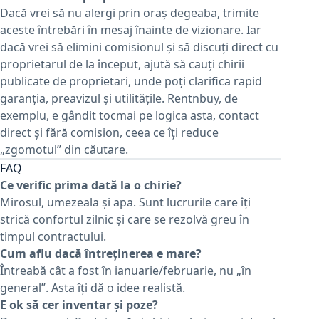
Dacă vrei să nu alergi prin oraș degeaba, trimite
aceste întrebări în mesaj înainte de vizionare. Iar
dacă vrei să elimini comisionul și să discuți direct cu
proprietarul de la început, ajută să cauți chirii
publicate de proprietari, unde poți clarifica rapid
garanția, preavizul și utilitățile. Rentnbuy, de
exemplu, e gândit tocmai pe logica asta, contact
direct și fără comision, ceea ce îți reduce
„zgomotul” din căutare.
FAQ
Ce verific prima dată la o chirie?
Mirosul, umezeala și apa. Sunt lucrurile care îți
strică confortul zilnic și care se rezolvă greu în
timpul contractului.
Cum aflu dacă întreținerea e mare?
Întreabă cât a fost în ianuarie/februarie, nu „în
general”. Asta îți dă o idee realistă.
E ok să cer inventar și poze?