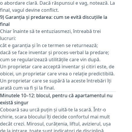
o abordare clară. Dacă răspunsul e vag, notează. La
final, vagul devine conflict.
9) Garanția și predarea: cum se evită discuțiile la
final
Chiar înainte să te entuziasmezi, întreabă trei
lucruri:
cât e garanția și în ce termen se returnează;
dacă se face inventar și proces-verbal la predare;
cum se regularizează utilitățile care vin după.
Un proprietar care acceptă inventar și citiri este, de
obicei, un proprietar care vrea o relație predictibilă.
Un proprietar care se supără la aceste întrebări îți
arată cum va fi și la final.
Minutele 10–12: blocul, pentru că apartamentul nu
există singur
Coboară sau urcă puțin și uită-te la scară. Într-o
chirie, scara blocului îți decide confortul mai mult
decât crezi. Mirosul, curățenia, liftul, avizierul, ușa
de la intrare, toate sunt indicatori de disciplină.