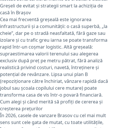
Greșeli de evitat și strategii smart la achiziția de
casă în Brașov
Cea mai frecventă greșeală este ignorarea
infrastructurii și a comunității: o casă superbă, „la
cheie”, dar pe o stradă neasfaltată, fără gaze sau
izolare și cu trafic greu iarna se poate transforma
rapid într-un coșmar logistic. Altă greșeală:
supraestimarea valorii terenului sau alegerea
exclusiv după preț pe metru pătrat, fără analiză
realistică privind costuri, navetă, întreținere și
potențial de revânzare. Lipsa unui plan B
(repoziționare către închiriat, vânzare rapidă dacă
jobul sau școala copilului cere mutare) poate
transforma casa de vis într-o povară financiară.
Cum alegi și când merită să profiți de cererea și
creșterea prețurilor
În 2026, casele de vanzare Brasov cu cel mai mult
sens sunt cele gata de mutat, cu toate utilitățile,