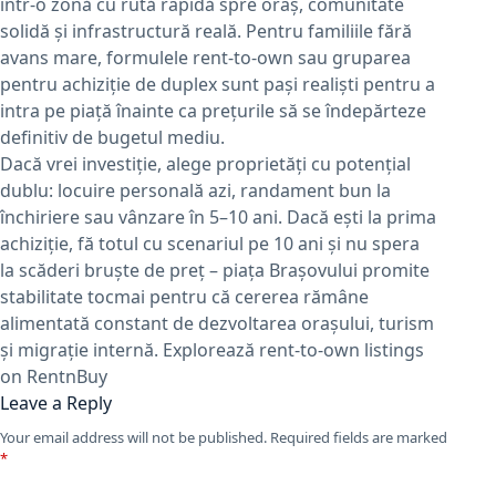
într-o zonă cu rută rapidă spre oraș, comunitate
solidă și infrastructură reală. Pentru familiile fără
avans mare, formulele rent-to-own sau gruparea
pentru achiziție de duplex sunt pași realiști pentru a
intra pe piață înainte ca prețurile să se îndepărteze
definitiv de bugetul mediu.
Dacă vrei investiție, alege proprietăți cu potențial
dublu: locuire personală azi, randament bun la
închiriere sau vânzare în 5–10 ani. Dacă ești la prima
achiziție, fă totul cu scenariul pe 10 ani și nu spera
la scăderi bruște de preț – piața Brașovului promite
stabilitate tocmai pentru că cererea rămâne
alimentată constant de dezvoltarea orașului, turism
și migrație internă. Explorează rent-to-own listings
on RentnBuy
Leave a Reply
Your email address will not be published.
Required fields are marked
*