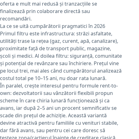
oferta e mult mai redusă și tranzacțiile se
finalizează prin colaborare directă sau
recomandări.
La ce se uită cumpărătorii pragmatici în 2026
Primul filtru este infrastructura: străzi asfaltate,
utilități trase la rețea (gaz, curent, apă, canalizare),
proximitate față de transport public, magazine,
școli și medici. Al doilea filtru: siguranță, comunitate
și potențial de revânzare sau închiriere. Prețul vine
pe locul trei, mai ales când cumpărătorul analizează
costul total pe 10–15 ani, nu doar rata lunară.
În paralel, crește interesul pentru formule rent-to-
own: dezvoltatorii sau vânzătorii flexibili propun
scheme în care chiria lunară funcționează și ca
avans, iar după 2–5 ani un procent semnificativ se
scade din prețul de achiziție. Această variantă
devine atractivă pentru familiile cu venituri stabile,
dar fără avans, sau pentru cei care doresc să
testeze zona/cartierul înainte de creditare clasică.