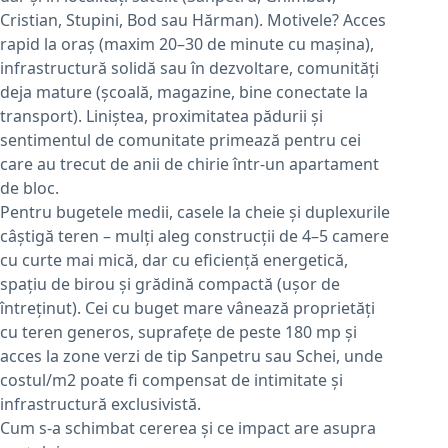
Cristian, Stupini, Bod sau Hărman). Motivele? Acces
rapid la oraș (maxim 20–30 de minute cu mașina),
infrastructură solidă sau în dezvoltare, comunități
deja mature (școală, magazine, bine conectate la
transport). Liniștea, proximitatea pădurii și
sentimentul de comunitate primează pentru cei
care au trecut de anii de chirie într-un apartament
de bloc.
Pentru bugetele medii, casele la cheie și duplexurile
câștigă teren – mulți aleg construcții de 4–5 camere
cu curte mai mică, dar cu eficiență energetică,
spațiu de birou și grădină compactă (ușor de
întreținut). Cei cu buget mare vânează proprietăți
cu teren generos, suprafețe de peste 180 mp și
acces la zone verzi de tip Sanpetru sau Schei, unde
costul/m2 poate fi compensat de intimitate și
infrastructură exclusivistă.
Cum s-a schimbat cererea și ce impact are asupra