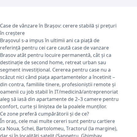
Case de vânzare în Brașov: cerere stabilă și prețuri
în creștere
Brașovul s-a impus în ultimii ani ca piață de
referință pentru cei care caută case de vanzare
Brasov atât pentru locuire permanentă, cât și ca
destinație de second home, retreat urban sau
segment investițional. Cererea pentru case nu a
scăzut nici când piața apartamentelor a încetinit –
din contra, familiile tinere, profesioniștii remote și
oamenii cu job stabil în IT/medicină/antreprenoriat
aleg să iasă din apartamente de 2–3 camere pentru
confort, curte și liniștea de la poalele munților.
Ce zone preferă cumpărătorii și de ce?
În oraș, cele mai multe cereri sunt pentru cartiere
ca Noua, Schei, Bartolomeu, Tractorul (la margine),
dar și în localități satelit (Sanpetru, Ghimbav,