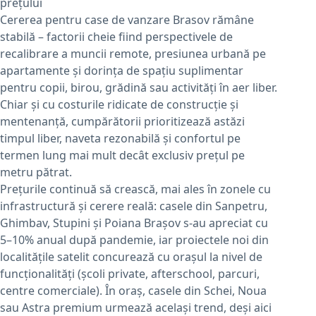
prețului
Cererea pentru case de vanzare Brasov rămâne
stabilă – factorii cheie fiind perspectivele de
recalibrare a muncii remote, presiunea urbană pe
apartamente și dorința de spațiu suplimentar
pentru copii, birou, grădină sau activități în aer liber.
Chiar și cu costurile ridicate de construcție și
mentenanță, cumpărătorii prioritizează astăzi
timpul liber, naveta rezonabilă și confortul pe
termen lung mai mult decât exclusiv prețul pe
metru pătrat.
Prețurile continuă să crească, mai ales în zonele cu
infrastructură și cerere reală: casele din Sanpetru,
Ghimbav, Stupini și Poiana Brașov s-au apreciat cu
5–10% anual după pandemie, iar proiectele noi din
localitățile satelit concurează cu orașul la nivel de
funcționalități (școli private, afterschool, parcuri,
centre comerciale). În oraș, casele din Schei, Noua
sau Astra premium urmează același trend, deși aici