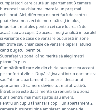
cumpărători care caută un apartament 3 camere
bucuresti sau chiar mai mare la un preț mai
echilibrat. Aici, diferența de preț față de centru
poate însemna zeci de metri pătrați în plus,
important mai ales pentru cei care lucrează de
acasă sau au copii. De aceea, mulți analiză în paralel
și variante de case de vanzare bucuresti în zone
limitrofe sau chiar case de vanzare pipera, atunci
când bugetul permite.
Suprafață vs zonă: când merită să alegi metri
pătrați în plus
Cumpărătorii care vin din chirie pun adesea accent
pe confortul zilnic. După câțiva ani într-o garsoniera
sau într-un apartament 2 camere, ideea unui
apartament 3 camere devine tot mai atractivă.
Întrebarea este dacă merită să renunți la o zonă
bună pentru mai mult spațiu sau invers.
Pentru un cuplu tânăr fără copii, un apartament 2
camere bucuresti bine amplasat, aproape de