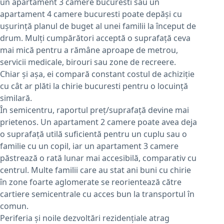
un apartament 3 camere bucuresti sau un
apartament 4 camere bucuresti poate depăși cu
ușurință planul de buget al unei familii la început de
drum. Mulți cumpărători acceptă o suprafață ceva
mai mică pentru a rămâne aproape de metrou,
servicii medicale, birouri sau zone de recreere.
Chiar și așa, ei compară constant costul de achiziție
cu cât ar plăti la chirie bucuresti pentru o locuință
similară.
În semicentru, raportul preț/suprafață devine mai
prietenos. Un apartament 2 camere poate avea deja
o suprafață utilă suficientă pentru un cuplu sau o
familie cu un copil, iar un apartament 3 camere
păstrează o rată lunar mai accesibilă, comparativ cu
centrul. Multe familii care au stat ani buni cu chirie
în zone foarte aglomerate se reorientează către
cartiere semicentrale cu acces bun la transportul în
comun.
Periferia și noile dezvoltări rezidențiale atrag