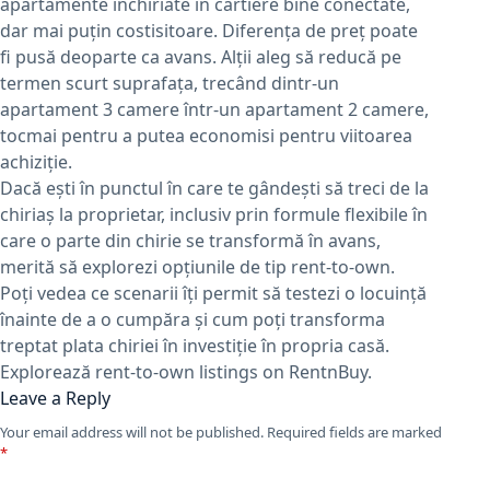
apartamente închiriate în cartiere bine conectate,
dar mai puțin costisitoare. Diferența de preț poate
fi pusă deoparte ca avans. Alții aleg să reducă pe
termen scurt suprafața, trecând dintr-un
apartament 3 camere într-un apartament 2 camere,
tocmai pentru a putea economisi pentru viitoarea
achiziție.
Dacă ești în punctul în care te gândești să treci de la
chiriaș la proprietar, inclusiv prin formule flexibile în
care o parte din chirie se transformă în avans,
merită să explorezi opțiunile de tip rent-to-own.
Poți vedea ce scenarii îți permit să testezi o locuință
înainte de a o cumpăra și cum poți transforma
treptat plata chiriei în investiție în propria casă.
Explorează rent-to-own listings on RentnBuy.
Leave a Reply
Your email address will not be published.
Required fields are marked
*