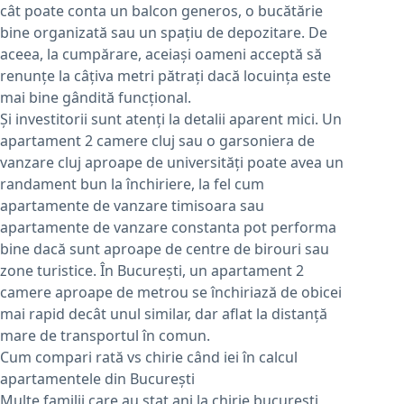
cât poate conta un balcon generos, o bucătărie
bine organizată sau un spațiu de depozitare. De
aceea, la cumpărare, aceiași oameni acceptă să
renunțe la câțiva metri pătrați dacă locuința este
mai bine gândită funcțional.
Și investitorii sunt atenți la detalii aparent mici. Un
apartament 2 camere cluj sau o garsoniera de
vanzare cluj aproape de universități poate avea un
randament bun la închiriere, la fel cum
apartamente de vanzare timisoara sau
apartamente de vanzare constanta pot performa
bine dacă sunt aproape de centre de birouri sau
zone turistice. În București, un apartament 2
camere aproape de metrou se închiriază de obicei
mai rapid decât unul similar, dar aflat la distanță
mare de transportul în comun.
Cum compari rată vs chirie când iei în calcul
apartamentele din București
Multe familii care au stat ani la chirie bucuresti