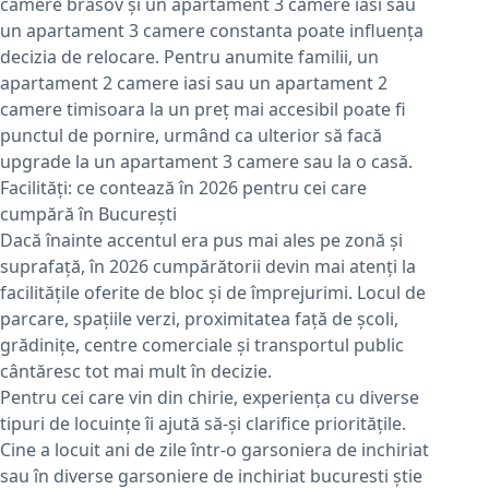
camere brasov și un apartament 3 camere iasi sau
un apartament 3 camere constanta poate influența
decizia de relocare. Pentru anumite familii, un
apartament 2 camere iasi sau un apartament 2
camere timisoara la un preț mai accesibil poate fi
punctul de pornire, urmând ca ulterior să facă
upgrade la un apartament 3 camere sau la o casă.
Facilități: ce contează în 2026 pentru cei care
cumpără în București
Dacă înainte accentul era pus mai ales pe zonă și
suprafață, în 2026 cumpărătorii devin mai atenți la
facilitățile oferite de bloc și de împrejurimi. Locul de
parcare, spațiile verzi, proximitatea față de școli,
grădinițe, centre comerciale și transportul public
cântăresc tot mai mult în decizie.
Pentru cei care vin din chirie, experiența cu diverse
tipuri de locuințe îi ajută să-și clarifice prioritățile.
Cine a locuit ani de zile într-o garsoniera de inchiriat
sau în diverse garsoniere de inchiriat bucuresti știe