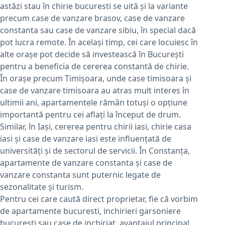
astăzi stau în chirie bucuresti se uită și la variante
precum case de vanzare brasov, case de vanzare
constanta sau case de vanzare sibiu, în special dacă
pot lucra remote. În același timp, cei care locuiesc în
alte orașe pot decide să investească în București
pentru a beneficia de cererea constantă de chirie.
În orașe precum Timișoara, unde case timisoara și
case de vanzare timisoara au atras mult interes în
ultimii ani, apartamentele rămân totuși o opțiune
importantă pentru cei aflați la început de drum.
Similar, în Iași, cererea pentru chirii iasi, chirie casa
iasi și case de vanzare iasi este influențată de
universități și de sectorul de servicii. În Constanța,
apartamente de vanzare constanta și case de
vanzare constanta sunt puternic legate de
sezonalitate și turism.
Pentru cei care caută direct proprietar, fie că vorbim
de apartamente bucuresti, inchirieri garsoniere
bucuresti sau case de inchiriat, avantajul principal