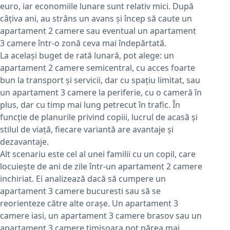
euro, iar economiile lunare sunt relativ mici. După
câțiva ani, au strâns un avans și încep să caute un
apartament 2 camere sau eventual un apartament
3 camere într-o zonă ceva mai îndepărtată.
La același buget de rată lunară, pot alege: un
apartament 2 camere semicentral, cu acces foarte
bun la transport și servicii, dar cu spațiu limitat, sau
un apartament 3 camere la periferie, cu o cameră în
plus, dar cu timp mai lung petrecut în trafic. În
funcție de planurile privind copiii, lucrul de acasă și
stilul de viață, fiecare variantă are avantaje și
dezavantaje.
Alt scenariu este cel al unei familii cu un copil, care
locuiește de ani de zile într-un apartament 2 camere
inchiriat. Ei analizează dacă să cumpere un
apartament 3 camere bucuresti sau să se
reorienteze către alte orașe. Un apartament 3
camere iasi, un apartament 3 camere brasov sau un
apartament 3 camere timisoara pot părea mai