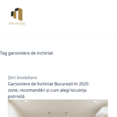
Skip
to
content
Tag
garsoniere de inchiriat
Știri Imobiliare
Garsoniere de închiriat București în 2025:
zone, recomandări și cum alegi locuința
potrivită