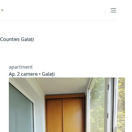
Skip
to
content
Counties
Galați
apartment
Ap. 2 camere • Galați