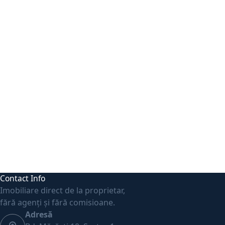
Contact Info
Imobiliare direct de la proprietar,
fără agenți și fără comisioane.
Adresă