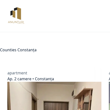
Skip
to
content
Counties
Constanța
apartment
Ap. 2 camere • Constanța