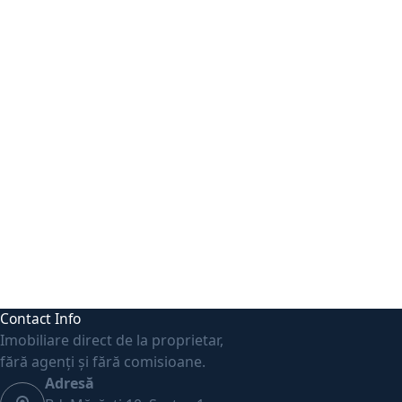
Contact Info
Imobiliare direct de la proprietar,
fără agenți și fără comisioane.
Adresă