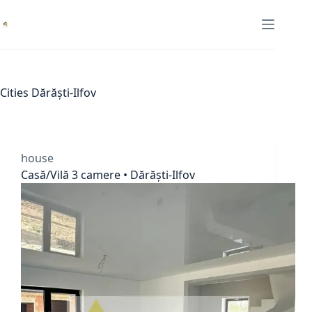
Skip
to
content
Cities
Dărăști-Ilfov
house
Casă/Vilă 3 camere • Dărăști-Ilfov